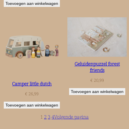
Toevoegen aan winkelwagen
Geluidenpuzzel forest
friends
€
20,99
Camper little dutch
Toevoegen aan winkelwagen
€
26,99
Toevoegen aan winkelwagen
1
2
3
4
Volgende pagina