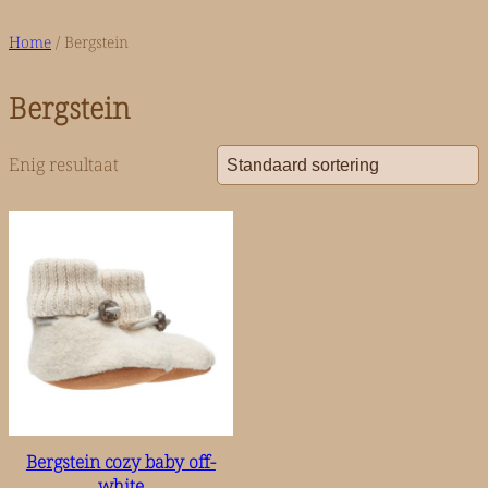
n
Home
/ Bergstein
Bergstein
Enig resultaat
Bergstein cozy baby off-
white