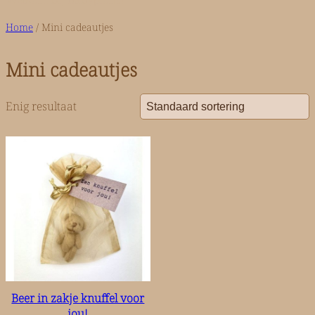
n
Home
/ Mini cadeautjes
Mini cadeautjes
Enig resultaat
Beer in zakje knuffel voor
jou!