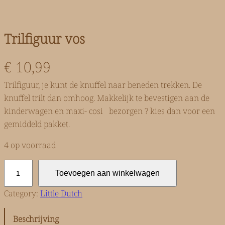
Trilfiguur vos
€
10,99
Trilfiguur, je kunt de knuffel naar beneden trekken. De
knuffel trilt dan omhoog. Makkelijk te bevestigen aan de
kinderwagen en maxi- cosi bezorgen ? kies dan voor een
gemiddeld pakket.
4 op voorraad
T
Toevoegen aan winkelwagen
r
i
Category:
Little Dutch
l
f
Beschrijving