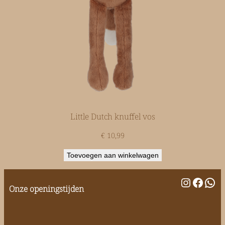
Little Dutch knuffel vos
€
10,99
Toevoegen aan winkelwagen
Instagr
Faceb
Wha
Onze openingstijden