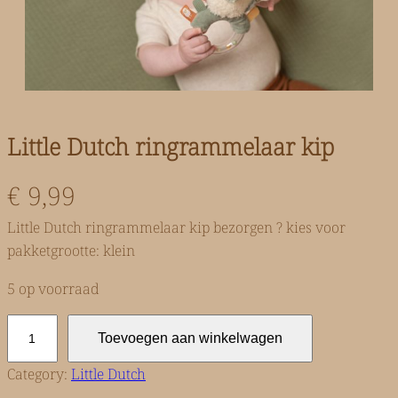
Little Dutch ringrammelaar kip
€
9,99
Little Dutch ringrammelaar kip bezorgen ? kies voor
pakketgrootte: klein
5 op voorraad
L
Toevoegen aan winkelwagen
i
t
Category:
Little Dutch
t